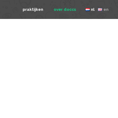
praktijken
over doccs
nl
en
utrecht veilinghaven
de doccs app
amsterdam slotervaart
veel gestelde vragen
amsterdam amstel III
werken bij doccs
tilburg de toren
contact
tilburg heikant
eindhoven airborne