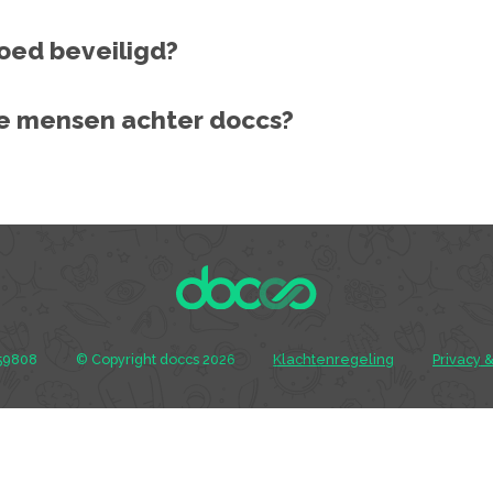
goed beveiligd?
de mensen achter doccs?
59808
© Copyright doccs 2026
Klachtenregeling
Privacy 