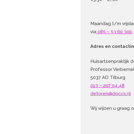
Maandag t/m vrijda
via
085 – 53 60 300
.
Adres en contactin
Huisartsenpraktijk 
Professor Verberne
5037 AD Tilburg
013 – 207 04 48
detoren@doccs.nl
Wij wijzen u graag 