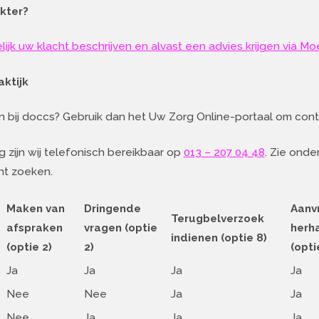
kter?
lijk uw klacht beschrijven en alvast een advies krijgen via M
ktijk
 bij doccs? Gebruik dan het Uw Zorg Online-portaal om cont
 zijn wij telefonisch bereikbaar op
013 – 207 04 48
. Zie onde
nt zoeken.
Maken van
Dringende
Aanv
Terugbelverzoek
afspraken
vragen (optie
herh
indienen (optie 8)
(optie 2)
2)
(opti
Ja
Ja
Ja
Ja
Nee
Nee
Ja
Ja
Nee
Ja
Ja
Ja