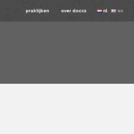
praktijken
over doccs
nl
en
utrecht veilinghaven
de doccs app
amsterdam slotervaart
veel gestelde vragen
amsterdam amstel III
werken bij doccs
tilburg de toren
contact
tilburg heikant
eindhoven airborne