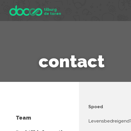
tilburg
de toren
contact
Spoed
Team
Levensbedreigend? 