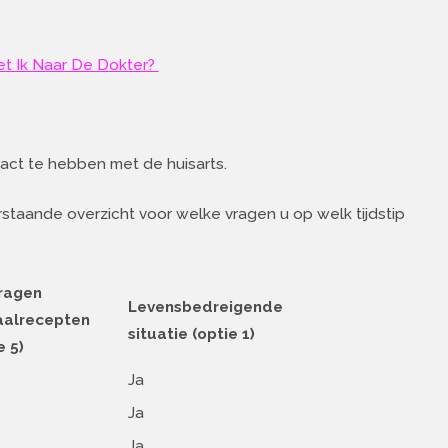
oet Ik Naar De Dokter?
act te hebben met de huisarts.
rstaande overzicht voor welke vragen u op welk tijdstip
ragen
Levensbedreigende
aalrecepten
situatie (optie 1)
e 5)
Ja
Ja
Ja